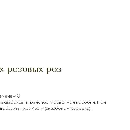
х розовых роз
еменем 🤍
ез аквабокса и транспортировочной коробки. При
обавить их за 450 ₽ (аквабокс + коробка).