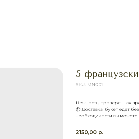
5 французски
SKU:
MN001
Нежность, проверенная вр
📦 Доставка: букет едет б
необходимости вы можете д
р.
2150,00