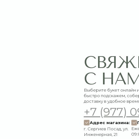
СВЯЖИТЕ
С НАМИ
Выберите букет онлайн или просто свяж
быстро подскажем, соберём красивый 
доставку в удобное время
+7 (977) 090-73
Адрес магазина:
График работ
Ежедневно:
г. Сергиев Посад, ул.
09:00–21:00
Инженерная, 21
Пишите нам:
Мы в соцсетях:
Оставить заявку