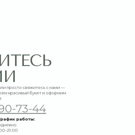
СЬ
итесь с нами —
букет и оформим
-44
ы: