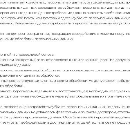
неограниченным кругом лиц персональных данных, разрешенных для распр
п) персональных данных, разрешенных субъектом персональных данных для
ерсональных данных. Данное требование должно включать в себя фамилию,
электронной почты или почтовый адрес) субъекта персональных данных, а
ащению. Указанные в данном требовании персональные данные могут обр
шенных для распространения, прекращает свое действие с момента поступ
отношении обработки персональных данных.
конной и справедливой основе.
ижением конкретных, заранее определенных и законных целей. Не допуска
сональных данных.
персональные данные, обработка которых осуществляется в целях, несовм
орые отвечают целям их обработки.
анных соответствуют заявленным целям обработки. Не допускается избыт
их обработки.
чность персональных данных, их достаточность, а в необходимых случаях и
ратор принимает необходимые меры и/или обеспечивает их принятие по
е, позволяющей определить субъекта персональных данных, не дольше, че
ональных данных не установлен федеральным законом, договором, стороно
яется субъект персональных данных. Обрабатываемые персональные данн
чае утраты необходимости в достижении этих целей, если иное не преду