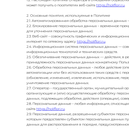
может получить о посетителях веб-сайта
https://holiflori.ru
.
2. Основные понятия, используемые в Политике
2.1. Автоматизированная обработка персональных данных 
2.2. Блокирование персональных данных – временное прек
для уточнения персональных данных).
2.3. Веб-сайт – совокупность графических и информационн
интернет по сетевому адресу
https://holiflori.ru
.
2.4. Информационная система персональных данных — сов
информационных технологий и технических средств.
2.5. Обезличивание персональных данных — действия, в 
принадлежность персональных данных конкретному Польз
2.6. Обработка персональных данных – любое действие (оп
автоматизации или без использования таких средств с пер
(обновление, изменение), извлечение, использование, пере
уничтожение персональных данных.
2.7. Оператор – государственный орган, муниципальный о
организующие и (или) осуществляющие обработку персона
данных, подлежащих обработке, действия (операции), со
2.8. Персональные данные – любая информация, относяща
сайта
https://holiflori.ru
.
2.9. Персональные данные, разрешенные субъектом персон
которым предоставлен субъектом персональных данных пу
данных для распространения в порядке, предусмотренном