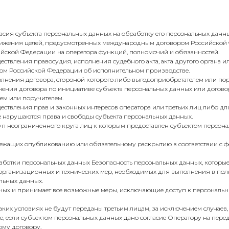
ласия субъекта персональных данных на обработку его персональных данны
стижения целей, предусмотренных международным договором Российской
йской Федерации на оператора функций, полномочий и обязанностей.
ствления правосудия, исполнения судебного акта, акта другого органа и
вом Российской Федерации об исполнительном производстве.
олнения договора, стороной которого либо выгодоприобретателем или по
чения договора по инициативе субъекта персональных данных или договор
ем или поручителем.
ествления прав и законных интересов оператора или третьих лиц либо д
е нарушаются права и свободы субъекта персональных данных.
туп неограниченного круга лиц к которым предоставлен субъектом персона
длежащих опубликованию или обязательному раскрытию в соответствии с 
бработки персональных данных Безопасность персональных данных, которы
 организационных и технических мер, необходимых для выполнения в по
льных данных.
данных и принимает все возможные меры, исключающие доступ к персонал
каких условиях не будут переданы третьим лицам, за исключением случаев,
е, если субъектом персональных данных дано согласие Оператору на пере
ому договору.