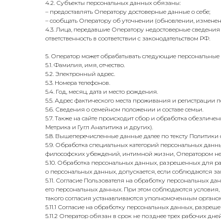
4.2. Субъекты персональных данных обязаны:
– предоставлять Оператору достоверные данные о себе;
– сообщать Оператору об уточнении (обновлении, изменен
4.3. Лица, передавшие Оператору недостоверные сведения 
ответственность в соответствии с законодательством РФ.
5. Оператор может обрабатывать следующие персональные
5.1. Фамилия, имя, отчество.
5.2. Электронный адрес.
5.3. Номера телефонов.
5.4. Год, месяц, дата и место рождения.
5.5. Адрес фактического места проживания и регистрации п
5.6. Сведения о семейном положении и составе семьи.
5.7. Также на сайте происходит сбор и обработка обезличен
Метрика и Гугл Аналитика и других).
5.8. Вышеперечисленные данные далее по тексту Политик
5.9. Обработка специальных категорий персональных данн
философских убеждений, интимной жизни, Оператором не
5.10. Обработка персональных данных, разрешенных для рас
о персональных данных, допускается, если соблюдаются зап
5.11. Согласие Пользователя на обработку персональных д
его персональных данных. При этом соблюдаются условия, п
такого согласия устанавливаются уполномоченным органом
5.11.1 Согласие на обработку персональных данных, разре
5.11.2 Оператор обязан в срок не позднее трех рабочих д