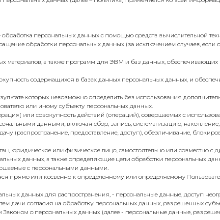
– обработка персональных данных с помощью средств вычислительной тех
ращение обработки персональных данных (за исключением случаев, если
ых материалов, а также программ для ЭВМ и баз данных, обеспечивающих и
окупность содержащихся в базах данных персональных данных, и обеспе
результате которых невозможно определить без использования дополнит
ователю или иному субъекту персональных данных.
ерация) или совокупность действий (операций), совершаемых с использов
сональными данными, включая сбор, запись, систематизацию, накопление,
дачу (распространение, предоставление, доступ), обезличивание, блокиров
рган, юридическое или физическое лицо, самостоятельно или совместно с
льных данных, а также определяющие цели обработки персональных данн
вершаемые с персональными данными.
яся прямо или косвенно к определенному или определяемому Пользовате
альных данных для распространения, - персональные данные, доступ неог
тем дачи согласия на обработку персональных данных, разрешенных суб
 Законом о персональных данных (далее - персональные данные, разреш