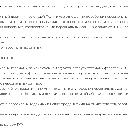
ктов персональных данных по запросу этого органа необходимую информа
енный доступ к настоящей Политике в отношении обработки персональны
ры для защиты персональных данных от неправомерного или случайного д
доставления, распространения персональных данных, а также от иных н
 доступ) персональных данных, прекратить обработку и уничтожить персо
ых;
 о персональных данных.
 данных.
нальных данных, за исключением случаев, предусмотренных федеральным
ом в доступной форме, и в них не должны содержаться персональные дан
лучаев, когда имеются законные основания для раскрытия таких персона
о персональных данных;
нных, их блокирования или уничтожения в случае, если персональные дан
 являются необходимыми для заявленной цели обработки, а также прини
отке персональных данных в целях продвижения на рынке товаров, работ и
бъектов персональных данных или в судебном порядке неправомерные дей
тельством РФ.