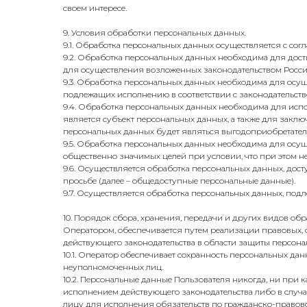
своем интересе.
9. Условия обработки персональных данных.
9.1. Обработка персональных данных осуществляется с сог
9.2. Обработка персональных данных необходима для до
для осуществления возложенных законодательством Росси
9.3. Обработка персональных данных необходима для осуще
подлежащих исполнению в соответствии с законодательст
9.4. Обработка персональных данных необходима для исп
является субъект персональных данных, а также для заклю
персональных данных будет являться выгодоприобретател
9.5. Обработка персональных данных необходима для осущ
общественно значимых целей при условии, что при этом н
9.6. Осуществляется обработка персональных данных, дос
просьбе (далее – общедоступные персональные данные).
9.7. Осуществляется обработка персональных данных, по
10. Порядок сбора, хранения, передачи и других видов о
Оператором, обеспечивается путем реализации правовых,
действующего законодательства в области защиты персона
10.1. Оператор обеспечивает сохранность персональных 
неуполномоченных лиц.
10.2. Персональные данные Пользователя никогда, ни при 
исполнением действующего законодательства либо в случа
лицу для исполнения обязательств по гражданско-правов