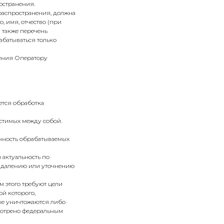
остранения.
 распространения, должна
 имя, отчество (при
 также перечень
абатываться только
ления Оператору
ется обработка
естимых между собой.
очность обрабатываемых
 актуальность по
 удалению или уточнению
м этого требуют цели
й которого,
ые уничтожаются либо
смотрено федеральным