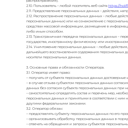
распространения).
2.10. Пользователь – любой посетитель веб-сайта
https://holif
2.11. Предоставление персональных данных – действия, н
2.12. Распространение персональных данных – любые дейс
персональных данных) или на ознакомление с персональн
средствах массовой информации, размещение в информац
либо иным способом.
2.13. Трансграничная передача персональных данных – пер
государства, иностранному физическому или иностранно
2.14. Уничтожение персональных данных – любые действия
дальнейшего восстановления содержания персональных д
носители персональных данных.
3. Основные права и обязанности Оператора.
3.1. Оператор имеет право:
– получать от субъекта персональных данных достоверны
– в случае отзыва субъектом персональных данных соглас
данных без согласия субъекта персональных данных при н
– самостоятельно определять состав и перечень мер, нео
персональных данных и принятыми в соответствии с ним 
другими федеральными законами.
3.2. Оператор обязан:
– предоставлять субъекту персональных данных по его пр
– организовывать обработку персональных данных в поря
– отвечать на обращения и запросы субъектов персональны