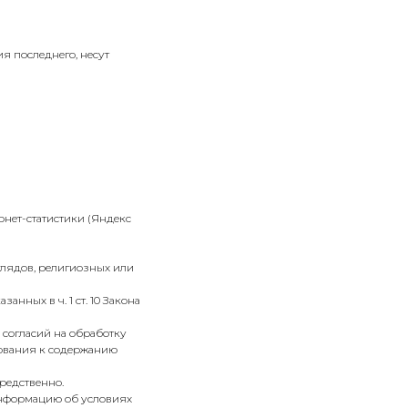
я последнего, несут
ернет-статистики (Яндекс
глядов, религиозных или
нных в ч. 1 ст. 10 Закона
 согласий на обработку
ебования к содержанию
редственно.
 информацию об условиях