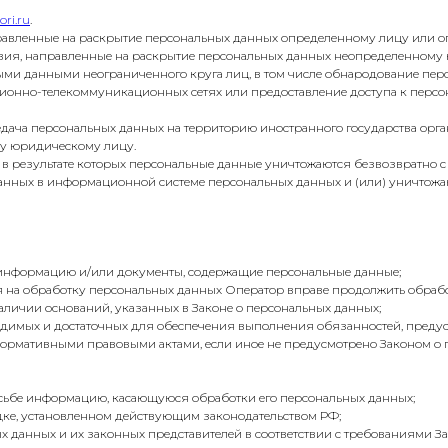
lori.ru
.
аправленные на раскрытие персональных данных определенному лицу или о
твия, направленные на раскрытие персональных данных неопределенному 
ыми данными неограниченного круга лиц, в том числе обнародование пер
ионно-телекоммуникационных сетях или предоставление доступа к перс
едача персональных данных на территорию иностранного государства орга
му юридическому лицу.
, в результате которых персональные данные уничтожаются безвозвратно 
анных в информационной системе персональных данных и (или) уничтожа
е информацию и/или документы, содержащие персональные данные;
ия на обработку персональных данных Оператор вправе продолжить обраб
аличии оснований, указанных в Законе о персональных данных;
бходимых и достаточных для обеспечения выполнения обязанностей, пред
нормативными правовыми актами, если иное не предусмотрено Законом о
осьбе информацию, касающуюся обработки его персональных данных;
дке, установленном действующим законодательством РФ;
х данных и их законных представителей в соответствии с требованиями З