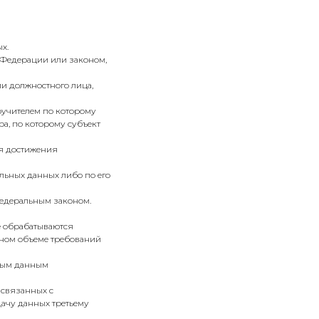
х.
 Федерации или законом,
ли должностного лица,
ручителем по которому
а, по которому субъект
ля достижения
льных данных либо по его
федеральным законом.
е обрабатываются
лном объеме требований
ьным данным
 связанных с
дачу данных третьему