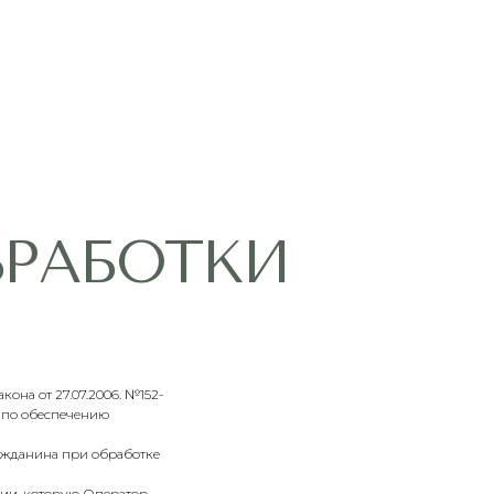
БОТКИ
она от 27.07.2006. №152-
ы по обеспечению
ражданина при обработке
ции, которую Оператор