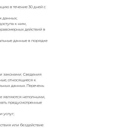
цию в течение 30 дней с
х данных;
оступа к ним,
еправомерных действий в
нальные данные в порядке
и законами. Сведения
ные, относящиеся к
льных данных. Перечень
ные являются неполными,
мать предусмотренные
 услуг;
ствия или бездействие