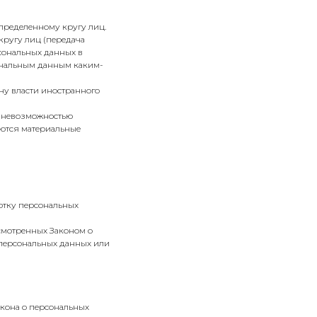
пределенному кругу лиц.
кругу лиц (передача
сональных данных в
ональным данным каким-
ну власти иностранного
с невозможностью
ются материальные
отку персональных
усмотренных Законом о
 персональных данных или
акона о персональных