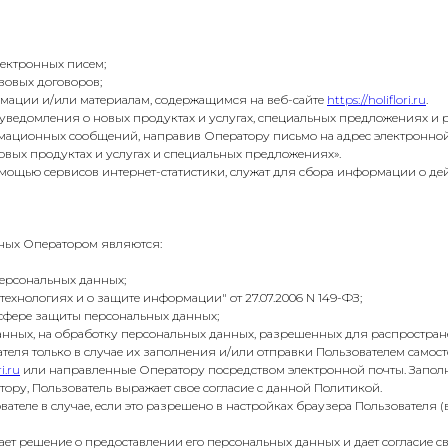
ектронных писем;
вовых договоров;
рмации и/или материалам, содержащимся на веб-сайте
https://holiflori.ru
.
ю уведомления о новых продуктах и услугах, специальных предложениях и 
ормационных сообщений, направив Оператору письмо на адрес электронно
новых продуктах и услугах и специальных предложениях».
омощью сервисов интернет-статистики, служат для сбора информации о де
нных Оператором являются:
персональных данных;
нологиях и о защите информации" от 27.07.2006 N 149-ФЗ;
 сфере защиты персональных данных;
данных, на обработку персональных данных, разрешенных для распростран
теля только в случае их заполнения и/или отправки Пользователем самост
ri.ru
или направленные Оператору посредством электронной почты. Запол
ру, Пользователь выражает свое согласие с данной Политикой.
вателе в случае, если это разрешено в настройках браузера Пользователя 
ет решение о предоставлении его персональных данных и дает согласие св