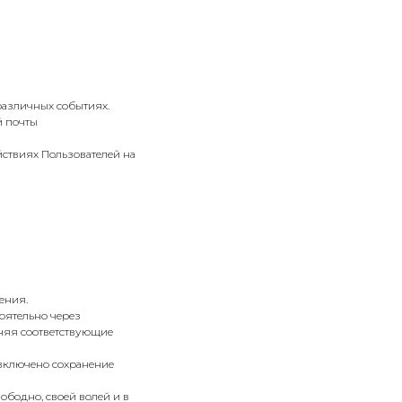
различных событиях.
й почты
йствиях Пользователей на
ения.
оятельно через
няя соответствующие
(включено сохранение
ободно, своей волей и в