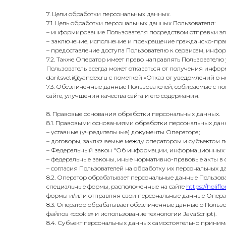
7. Цели обработки персональных данных.
7.1. Цель обработки персональных данных Пользователя:
– информирование Пользователя посредством отправки эл
– заключение, исполнение и прекращение гражданско-пра
– предоставление доступа Пользователю к сервисам, инфо
7.2. Также Оператор имеет право направлять Пользовател
Пользователь всегда может отказаться от получения инф
daritsveti@yandex.ru с пометкой «Отказ от уведомлений о 
7.3. Обезличенные данные Пользователей, собираемые с п
сайте, улучшения качества сайта и его содержания.
8. Правовые основания обработки персональных данных.
8.1. Правовыми основаниями обработки персональных да
– уставные (учредительные) документы Оператора;
– договоры, заключаемые между оператором и субъектом 
– Федеральный закон "Об информации, информационных тех
– федеральные законы, иные нормативно-правовые акты в
– согласия Пользователей на обработку их персональных 
8.2. Оператор обрабатывает персональные данные Пользова
специальные формы, расположенные на сайте
https://holiflo
формы и/или отправляя свои персональные данные Операто
8.3. Оператор обрабатывает обезличенные данные о Пользо
файлов «cookie» и использование технологии JavaScript).
8.4. Субъект персональных данных самостоятельно принима