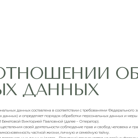
ТНОШЕНИИ ОБРА
 ДАННЫХ
льных данных составлена в соответствии с требованями Федерального зак
ых данных) и определяет порядок обработки персональных данных и мер
Бекетовой Викторией Павловной (далее – Оператор).
существления своей деятельности соблюдение прав и свобод человека и г
рикосновенность частной жизни, личную и семейную тайну.
и персональных данных (далее – Политика) применяется ко всей информа