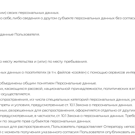
ии) своих персональных данных.
о себе, либо сведения о другом субъекте персональных данных без согласи
 данные Пользователя.
о месту жительства и (или) по месту пребывания.
ных данных о посетителях (в т.ч. файлов «cookie») с помощью сервисов инт
и объединены общим понятием Персональные данные.
ых, касающихся расовой, национальной принадлежности, политических вз
 осуществляется.
пространения, из числа специальных категорий персональных данных, указа
реты и условия, предусмотренные ст. 10.1 Закона о персональных данных.
анных, разрешенных для распространения, оформляется отдельно от других
редусмотренные, в частности, ст. 10.1 Закона о персональных данных. Тр
 по защите прав субъектов персональных данных.
шенных для распространения, Пользователь предоставляет Оператору непос
ней с момента получения указанного согласия Пользователя опубликовать