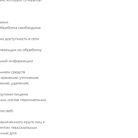
ники.
 обработка необходима
х доступность в сети
чивающих их обработку
ельной информации
анием средств
 хранение, уточнение
ание, удаление,
 другими лицами
ых, состав персональных
лю веб-
раниченного круга лиц к
ъектом персональных
енные для