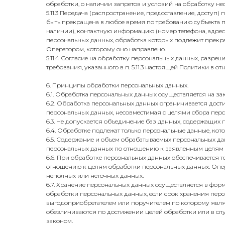
обработки, о наличии запретов и условий на обработку 
5.11.3 Передача (распространение, предоставление, досту
быть прекращена в любое время по требованию субъекта п
наличии), контактную информацию (номер телефона, адрес 
персональных данных, обработка которых подлежит прекр
Оператором, которому оно направлено.
5.11.4 Согласие на обработку персональных данных, разре
требования, указанного в п. 5.11.3 настоящей Политики в 
6. Принципы обработки персональных данных.
6.1. Обработка персональных данных осуществляется на за
6.2. Обработка персональных данных ограничивается дост
персональных данных, несовместимая с целями сбора пер
6.3. Не допускается объединение баз данных, содержащих 
6.4. Обработке подлежат только персональные данные, кот
6.5. Содержание и объем обрабатываемых персональных д
персональных данных по отношению к заявленным целям 
6.6. При обработке персональных данных обеспечивается то
отношению к целям обработки персональных данных. Опе
неполных или неточных данных.
6.7. Хранение персональных данных осуществляется в форм
обработки персональных данных, если срок хранения перс
выгодоприобретателем или поручителем по которому явл
обезличиваются по достижении целей обработки или в слу
законом.