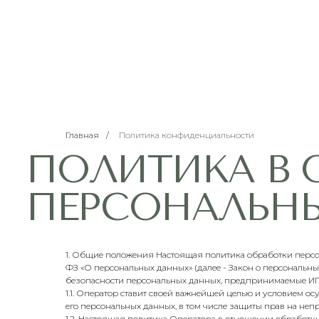
Главная
/
Политика конфиденциальности
ПОЛИТИКА В О
ПЕРСОНАЛЬНЫХ
1. Общие положения Настоящая политика обработки персона
ФЗ «О персональных данных» (далее - Закон о персональн
безопасности персональных данных, предпринимаемые ИП 
1.1. Оператор ставит своей важнейшей целью и условием о
его персональных данных, в том числе защиты прав на неп
1.2. Настоящая политика Оператора в отношении обработк