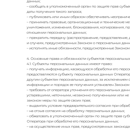
данных;
– сообщать в уполномоченный орган по защите прав субъе
даты получения такого запроса;
– публиковать или иным образом обеспечивать неогранич
– принимать правовые, организационные и технические ме
уничтожения, изменения, блокирования, копирования, пре
отношении персональных данных;
– прекратить передачу (распространение, предоставление,
и случаях, предусмотренных Законом о персональных данн
– исполнять иные обязанности, предусмотренные Законом
4. Основные права и обязанности субъектов персональных
4.1. Субъекты персональных данных имеют право:
– получать информацию, касающуюся обработки его персо
предоставляются субъекту персональных данных Оператор
другим субъектам персональных данных, за исключением с
информации и порядок ее получения установлен Законом 
– требовать от оператора уточнения его персональных да
устаревшими, неточными, незаконно полученными или не
законом меры по защите своих прав;
– выдвигать условие предварительного согласия при обраб
– на отзыв согласия на обработку персональных данных;
– обжаловать в уполномоченный орган по защите прав су
Оператора при обработке его персональных данных;
– на осуществление иных прав, предусмотренных законода