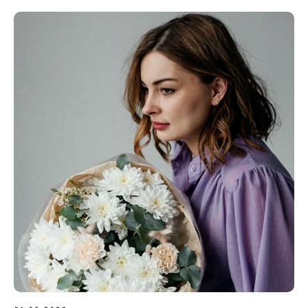
самый удобный способ получения заказа
Самовывоз бесплатно
Будем рады видеть вас в нашей студии.
Приезжайте, выбирайте готовые букеты и
композиции под ваш вкус и бюджет.
Можно оформить заказ заранее и забрать
без ожидания
Бесплатная доставка от 3000 ₽
Доставка по Сергиеву Посаду при заказе
от 3000 ₽ — бесплатно.
По Сергиево-Посадскому округу
стоимость рассчитывается в зависимости
от адреса и зоны доставки.