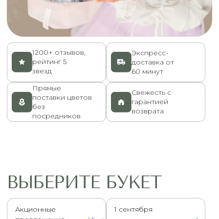
ВЫБЕРИТЕ БУКЕТ
Акционные
1 сентября
предложения
Экспресс
Букеты до 4000
рублей
доставка
Авторские
Розы
букеты HoliFlori
Эквадор
Композиции в
Моно
коробках и в
букеты
корзинках