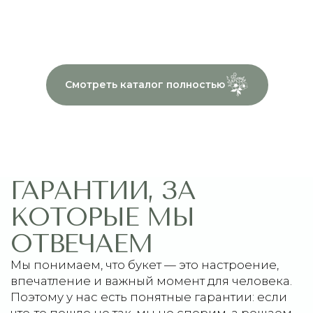
слишком быстро:
0–2 дня
— заменим букет на
аналогичный или вернём полную
стоимость + начислим
1000
бонусов
3–5 дней
— примем вашу сторону,
начислим
1000 бонусов
и
сделаем
частичный возврат
пропорционально браку
6–7 дней
— примем вашу сторону,
извинимся и начислим
1000 бонусов