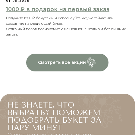
01.05.2026
Доставим в удобное время или к нужному
1000 ₽ в подарок на первый заказ
часу
Получите 1000 ₽ бонусами и используйте их уже сейчас или
сохраните на следующий букет.
Отличный повод познакомиться с HoliFlori выгодно и без лишних
затрат.
Доставка курьером с 21:00 до 09:00
Если нужна поздняя вечерняя, ночная или
ранняя доставка — свяжитесь с нами
заранее.
Проверим возможность доставки и
сообщим стоимость.
Подходит для сюрпризов и нестандартного
времени вручения.