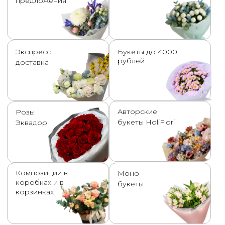
Смотреть каталог полностью
ГАРАНТИИ, ЗА
КОТОРЫЕ МЫ
ОТВЕЧАЕМ
Мы понимаем, что букет — это настроение,
впечатление и важный момент для человека.
Поэтому у нас есть понятные гарантии: если
что-то пошло не так, мы не спорим, а решаем
вопрос быстро и по-человечески.
Свежесть цветов
Если при правильном уходе по
нашей памятке букет завял