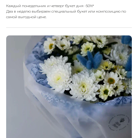
Каждый понедельник и четверг букет дня -50%*
Кому будете дарить букет?
Два в неделю выбираем специальный букет или композицию по
самой выгодной цене.
Любимой
Маме
Подруге
Коллеге
Мужчине
Ребёнку
Другой вариант
Далее
БУКЕТЫ, КОТОРЫЕ
ВЫБИРАЮТ ЧАЩЕ