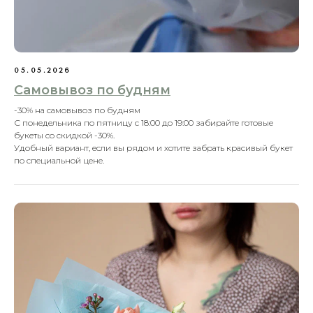
ВСЕГО
Самые популярные композиции HoliFlori —
когда хочется выбрать быстро, красиво и без
ошибок. Проверенные варианты для подарка
сегодня
05.05.2026
Самовывоз по будням
-30% на самовывоз по будням
Смотреть каталог полностью
С понедельника по пятницу с 18:00 до 19:00 забирайте готовые
букеты со скидкой -30%.
Удобный вариант, если вы рядом и хотите забрать красивый букет
по специальной цене.
НАМ ДОВЕРЯЮТ
ВАЖНЫЕ
МОМЕНТЫ
Елена У.
Людмила