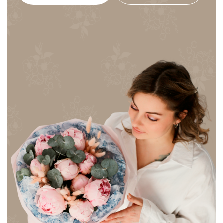
1200+ отзывов,
Экспресс-
рейтинг 5
доставка от
звезд
60 минут
Прямые
Свежесть с
поставки цветов
гарантией
без
возврата
посредников