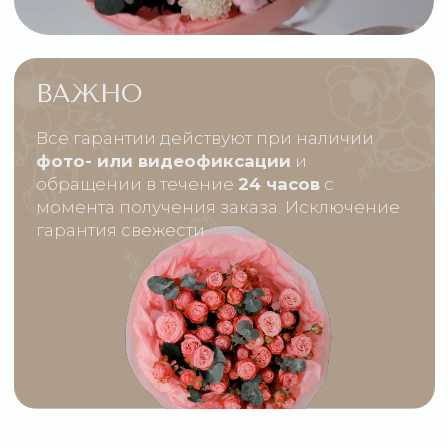
свежих поставок,
присылаем фото перед
доставкой и внимательно относимся
к каждому заказу — от маленького знака
внимания до важного события.
Нас выбирают за понятный сервис,
аккуратную сборку, честное отношение и
возможность решить вопрос быстро, без
лишних звонков и стресса.
Это подтверждают и сами клиенты:
более
1200 отзывов на Яндекс картах и
стабильный рейтинг 5 звёзд в 2ГИС и в
Яндексе
— результат, который получают
только те, кому действительно доверяют
важные моменты.
ПРИЯТНОГО ВЫБОРА
Наша поддержка всегда рядом.
Используйте наши контакты
в социальных сетях.