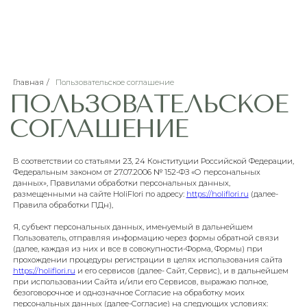
ПОЛЬЗОВАТЕЛЬСКОЕ
СОГЛАШЕНИЕ
Главная
/
Пользовательское соглашение
В соответствии со статьями 23, 24 Конституции Российской Федераци
Федеральным законом от 27.07.2006 № 152-ФЗ «О персональных
данных», Правилами обработки персональных данных,
размещенными на сайте HoliFlori по адресу:
https://holiflori.ru
(далее-
Правила обработки ПДн),
Я, субъект персональных данных, именуемый в дальнейшем
Пользователь, отправляя информацию через формы обратной связи
(далее, каждая из них и все в совокупности-Форма, Формы) при
прохождении процедуры регистрации в целях использования сайта
https://holiflori.ru
и его сервисов (далее- Сайт, Сервис), и в дальнейше
при использовании Сайта и/или его Сервисов, выражаю полное,