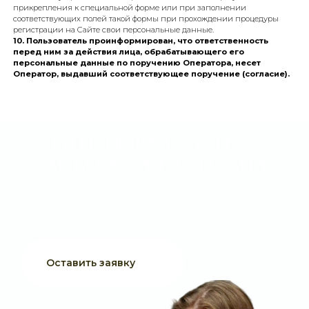
фактического получения Оператором отзыва Согласия.
8. Датой и временем формирования, подтверждения и
отправки Согласия
прошу считать момент маркировки
соответствующего поля (либо нажатия на соответствующую кнопку) в
Форме и/или нажатие на кнопку отправки Формы на любой странице
Сайта и/или его Сервиса.
9. Руководствуясь ч. 4 ст. 9 Федерального закона от 27.07.20
№ 152-ФЗ «О персональных данных»
, направляю через личное
мобильное устройство или персональный компьютер путем
прикрепления к специальной форме или при заполнении
соответствующих полей такой формы при прохождении процедуры
регистрации на Сайте свои персональные данные.
10. Пользователь проинформирован, что ответственность
перед ним за действия лица, обрабатывающего его
персональные данные по поручению Оператора, несет
Оператор, выдавший соответствующее поручение (согласие)
СВЯЖИТЕСЬ
С НАМИ
Выберите букет онлайн или просто
свяжитесь с нами — быстро подскажем,