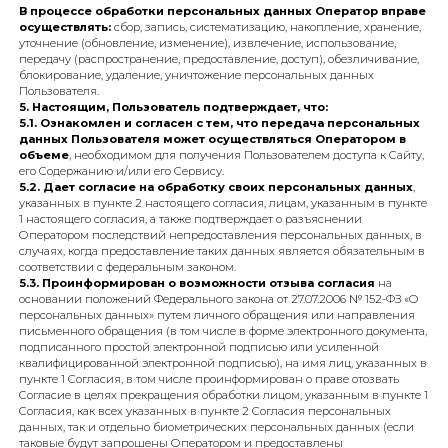
функционирования и технической поддержки Сайта и/или его Серви
и исполнения условий законодательства Российской Федерации, и
разработанных в соответствии с ним Правилами обработки ПДн.
4. Согласие выдано на обработку персональных данных
смешанным (автоматизированным и неавтоматизированным
способом.
В процессе обработки персональных данных Оператор впра
осуществлять:
сбор, запись, систематизацию, накопление, хранение
уточнение (обновление, изменение), извлечение, использование,
передачу (распространение, предоставление, доступ), обезличивание
блокирование, удаление, уничтожение персональных данных
Пользователя.
5. Настоящим, Пользователь подтверждает, что:
5.1. Ознакомлен и согласен с тем, что передача персональны
данных Пользователя может осуществляться Оператором в
объеме
, необходимом для получения Пользователем доступа к Сайту
его Содержанию и/или его Сервису.
5.2. Дает согласие на обработку своих персональных данных
,
указанных в пункте 2 настоящего согласия, лицам, указанным в пунк
1 настоящего согласия, а также подтверждает о разъяснении
Оператором последствий непредоставления персональных данных, 
случаях, когда предоставление таких данных является обязательным
соответствии с федеральным законом.
5.3. Проинформирован о возможности отзыва согласия
на
ХОТИТЕ ПОРАДОВАТЬ
основании положений Федерального закона от 27.07.2006 № 152-ФЗ «
ЧЕЛОВЕКА УЖЕ СЕГОДНЯ?
персональных данных» путем личного обращения или направления
Выберите букет онлайн или просто