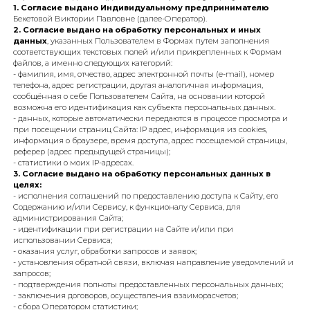
безоговорочное и однозначное Согласие на обработку моих
персональных данных (далее-Согласие) на следующих условиях:
1. Согласие выдано Индивидуальному предпринимателю
Бекетовой Виктории Павловне (далее-Оператор).
2. Согласие выдано на обработку персональных и иных
данных
, указанных Пользователем в Формах путем заполнения
соответствующих текстовых полей и/или прикрепленных к Формам
файлов, а именно следующих категорий:
- фамилия, имя, отчество, адрес электронной почты (e-mail), номер
телефона, адрес регистрации, другая аналогичная информация,
сообщённая о себе Пользователем Сайта, на основании которой
возможна его идентификация как субъекта персональных данных.
- данных, которые автоматически передаются в процессе просмотра и
при посещении страниц Сайта: IP адрес, информация из cookies,
информация о браузере, время доступа, адрес посещаемой страницы,
реферер (адрес предыдущей страницы);
- статистики о моих IP-адресах.
3. Согласие выдано на обработку персональных данных в
целях:
- исполнения соглашений по предоставлению доступа к Сайту, его
Содержанию и/или Сервису, к функционалу Сервиса, для
администрирования Сайта;
- идентификации при регистрации на Сайте и/или при
использовании Сервиса;
- оказания услуг, обработки запросов и заявок;
- установления обратной связи, включая направление уведомлений 