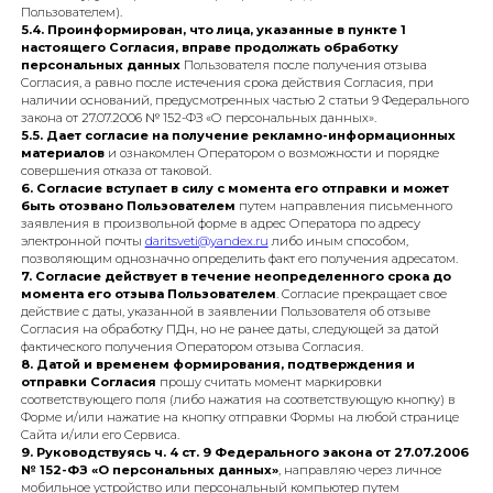
письменного обращения (в том числе в форме электронного документ
свяжитесь с нами — быстро подскажем,
подписанного простой электронной подписью или усиленной
соберём красивый букет и оформим
квалифицированной электронной подписью), на имя лиц, указанных
доставку в удобное время.
пункте 1 Согласия, в том числе проинформирован о праве отозвать
Согласие в целях прекращения обработки лицом, указанным в пункте
Оставить заявку
Согласия, как всех указанных в пункте 2 Согласия персональных
данных, так и отдельно биометрических персональных данных (если
таковые будут запрошены Оператором и предоставлены
Пользователем).
5.4. Проинформирован, что лица, указанные в пункте 1
настоящего Согласия, вправе продолжать обработку
персональных данных
Пользователя после получения отзыва
Согласия, а равно после истечения срока действия Согласия, при
наличии оснований, предусмотренных частью 2 статьи 9 Федерально
закона от 27.07.2006 № 152-ФЗ «О персональных данных».
5.5. Дает согласие на получение рекламно-информационных
материалов
и ознакомлен Оператором о возможности и порядке
совершения отказа от таковой.
6. Согласие вступает в силу с момента его отправки и может
быть отозвано Пользователем
путем направления письменного
заявления в произвольной форме в адрес Оператора по адресу
электронной почты
daritsveti@yandex.ru
либо иным способом,
позволяющим однозначно определить факт его получения адресатом.
7. Согласие действует в течение неопределенного срока до
момента его отзыва Пользователем
. Согласие прекращает свое
действие с даты, указанной в заявлении Пользователя об отзыве
Согласия на обработку ПДн, но не ранее даты, следующей за датой