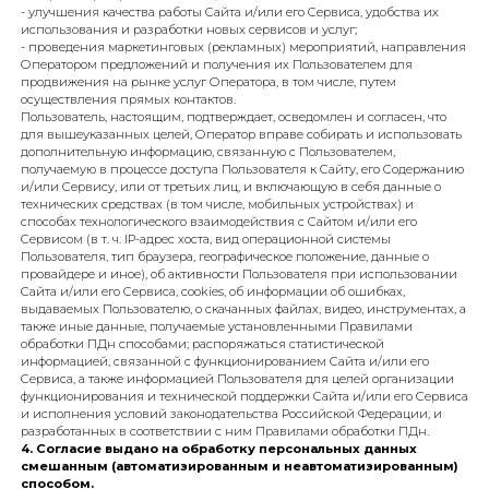
запросов;
- подтверждения полноты предоставленных персональных данных;
- заключения договоров, осуществления взаиморасчетов;
- сбора Оператором статистики;
- улучшения качества работы Сайта и/или его Сервиса, удобства их
использования и разработки новых сервисов и услуг;
- проведения маркетинговых (рекламных) мероприятий, направлен
Оператором предложений и получения их Пользователем для
продвижения на рынке услуг Оператора, в том числе, путем
осуществления прямых контактов.
Пользователь, настоящим, подтверждает, осведомлен и согласен, что
для вышеуказанных целей, Оператор вправе собирать и использоват
дополнительную информацию, связанную с Пользователем,
получаемую в процессе доступа Пользователя к Сайту, его Содержан
и/или Сервису, или от третьих лиц, и включающую в себя данные о
технических средствах (в том числе, мобильных устройствах) и
способах технологического взаимодействия с Сайтом и/или его
Сервисом (в т. ч. IP-адрес хоста, вид операционной системы
Пользователя, тип браузера, географическое положение, данные о
провайдере и иное), об активности Пользователя при использовани
Сайта и/или его Сервиса, cookies, об информации об ошибках,
выдаваемых Пользователю, о скачанных файлах, видео, инструментах,
также иные данные, получаемые установленными Правилами
обработки ПДн способами; распоряжаться статистической
информацией, связанной с функционированием Сайта и/или его
Сервиса, а также информацией Пользователя для целей организации