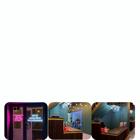
МЕНЮ
ПОМОЩЬ
Главная
Связаться с нами
Каталог
Рекомендации по уходу
1 сентября
Акции
Подписки
Доставка и оплата
ДАННЫЕ
Отзывы
О компании
Пользовательское
Контакты
соглашение
Политика
конфиденциальности
Договор оферты
Разработчик сайта
Deford