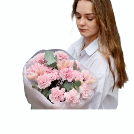
соберём красивый букет и оформим
доставку в удобное время
+7 (977) 090-73-44
Адрес магазина:
График работы:
г. Сергиев Посад,
Ежедневно:
ул. Инженерная, 21
09:00–21:00
Мы в соцсетях:
Пишите нам:
Оставить заявку