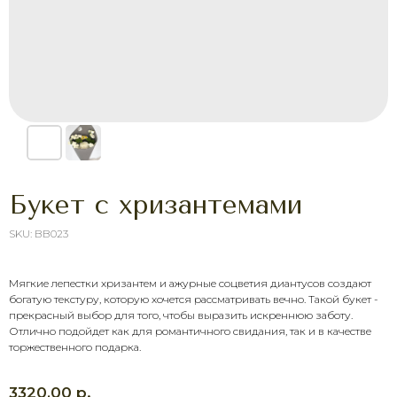
Букет с хризантемами
SKU:
BB023
Мягкие лепестки хризантем и ажурные соцветия диантусов создают
ХОТИТЕ ПОРАДОВАТЬ
богатую текстуру, которую хочется рассматривать вечно. Такой букет -
ЧЕЛОВЕКА УЖЕ СЕГОДНЯ?
прекрасный выбор для того, чтобы выразить искреннюю заботу.
Отлично подойдет как для романтичного свидания, так и в качестве
Выберите букет онлайн или просто
торжественного подарка.
свяжитесь с нами — быстро подскажем,
соберём красивый букет и оформим
доставку в удобное время.
р.
3320,00