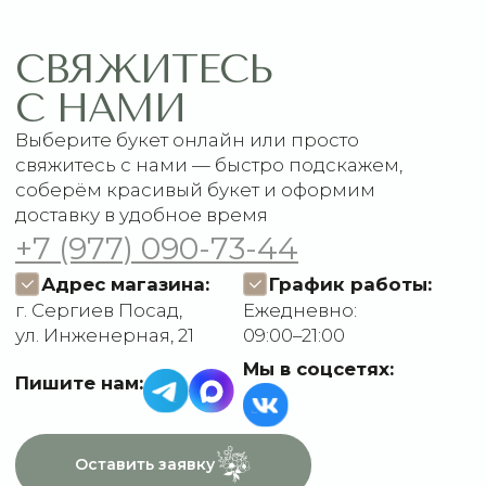
Каталог
Рекомендации по уходу
1 сентября
Акции
Подписки
Доставка и оплата
ДАННЫЕ
Отзывы
О компании
Пользовательское
Контакты
соглашение
Политика
конфиденциальности
Договор оферты
Разработчик сайта
Deford