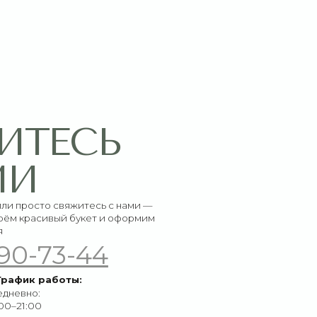
СЬ
итесь с нами —
букет и оформим
-44
ы: