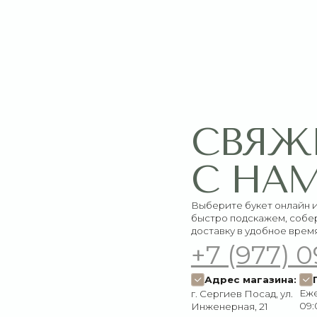
СВЯЖИТЕ
С НАМИ
Выберите букет онлайн или просто свяж
быстро подскажем, соберём красивый 
доставку в удобное время
+7 (977) 090-73
Адрес магазина:
График работ
Ежедневно:
г. Сергиев Посад, ул.
09:00–21:00
Инженерная, 21
Пишите нам:
Мы в соцсетях:
Оставить заявку