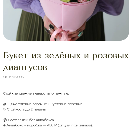
Букет из зелёных и розовых
диантусов
SKU:
MN006
Стойкие, свежие, невероятно нежные.
🌿 Одноголовые зелёные + кустовые розовые
ХОТИТЕ ПОРАДОВАТЬ
✨ Стойкость до 2 недель
ЧЕЛОВЕКА УЖЕ СЕГОДНЯ?
Выберите букет онлайн или просто
📦 Доставляем без аквабокса.
свяжитесь с нами — быстро подскажем,
➕ Аквабокс + коробка — 450 ₽ (опция при заказе).
соберём красивый букет и оформим