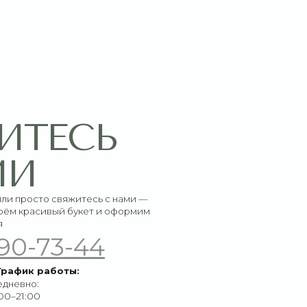
СЬ
итесь с нами —
букет и оформим
-44
ы: