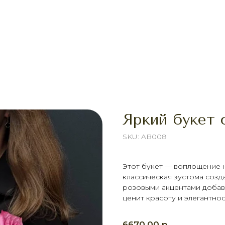
Яркий букет 
SKU:
AB008
Этот букет — воплощение 
классическая эустома созд
розовыми акцентами добавл
ценит красоту и элегантност
р.
6670,00