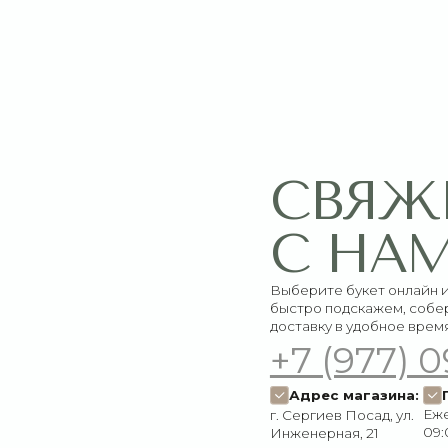
СВЯЖИТЕ
С НАМИ
Выберите букет онлайн или просто свяж
быстро подскажем, соберём красивый 
доставку в удобное время
+7 (977) 090-73
Адрес магазина:
График работ
Ежедневно:
г. Сергиев Посад, ул.
09:00–21:00
Инженерная, 21
Пишите нам:
Мы в соцсетях:
Оставить заявку