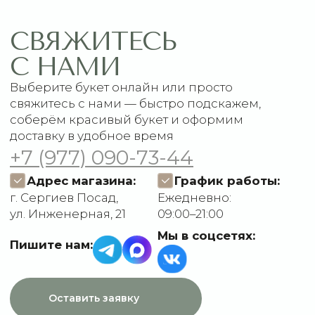
Каталог
Рекомендации по уходу
1 сентября
Акции
Подписки
Доставка и оплата
ДАННЫЕ
Отзывы
О компании
Пользовательское
Контакты
соглашение
Политика
конфиденциальности
Договор оферты
Разработчик сайта
Deford