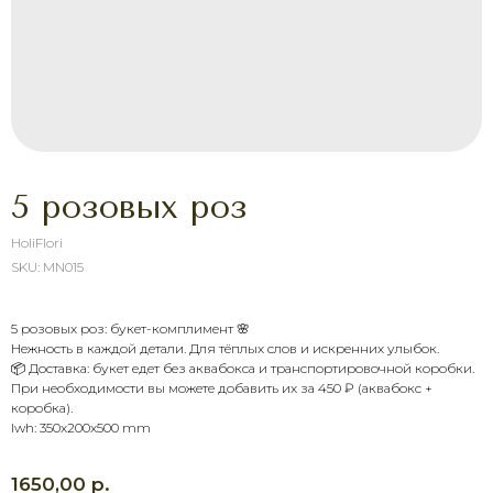
5 розовых роз
HoliFlori
SKU:
MN015
5 розовых роз: букет-комплимент 🌸
Нежность в каждой детали. Для тёплых слов и искренних улыбок.
ХОТИТЕ ПОРАДОВАТЬ
📦 Доставка: букет едет без аквабокса и транспортировочной коробки.
ЧЕЛОВЕКА УЖЕ СЕГОДНЯ?
При необходимости вы можете добавить их за 450 ₽ (аквабокс +
коробка).
Выберите букет онлайн или просто
lwh: 350x200x500 mm
свяжитесь с нами — быстро подскажем,
соберём красивый букет и оформим
доставку в удобное время.
р.
1650,00