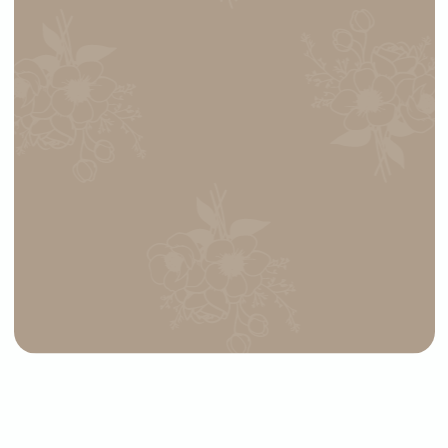
СВЯЖИТЕСЬ
С НАМИ
Выберите букет онлайн или просто
свяжитесь с нами — быстро подскажем,
соберём красивый букет и оформим
доставку в удобное время
+7 (977) 090-73-44
Адрес магазина:
График работы: