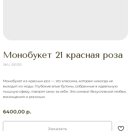
Монобукет 21 красная роза
SKU:
RE010
Монобукет из красных роз — это классика, которая никогда не
ХОТИТЕ ПОРАДОВАТЬ
выходит из моды. Глубокие алые бутоны, собранные в идеальную
ЧЕЛОВЕКА УЖЕ СЕГОДНЯ?
пышную сферу, говорят сами за себя. Это символ безусловной любви,
восхищения и роскоши.
Выберите букет онлайн или просто
свяжитесь с нами — быстро подскажем,
соберём красивый букет и оформим
р.
6400,00
доставку в удобное время.
Оставить заявку
Заказать