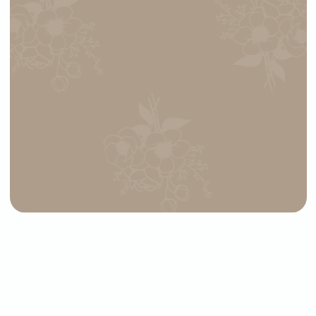
СВЯЖИТЕСЬ
С НАМИ
Выберите букет онлайн или просто
свяжитесь с нами — быстро подскажем,
соберём красивый букет и оформим
доставку в удобное время
+7 (977) 090-73-44
Адрес магазина:
График работы:
г. Сергиев Посад,
Ежедневно:
ул. Инженерная, 21
09:00–21:00