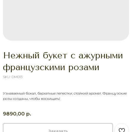
Нежный букет с ажурными
французскими розами
SKU:
DM013
ХОТИТЕ ПОРАДОВАТЬ
ЧЕЛОВЕКА УЖЕ СЕГОДНЯ?
Узнаваемый бокал, бархатные лепестки, стойкий аромат. Французские
розы созданы, чтобы восхищать!
Выберите букет онлайн или просто
свяжитесь с нами — быстро подскажем,
соберём красивый букет и оформим
р.
9890,00
доставку в удобное время.
Оставить заявку
Заказать