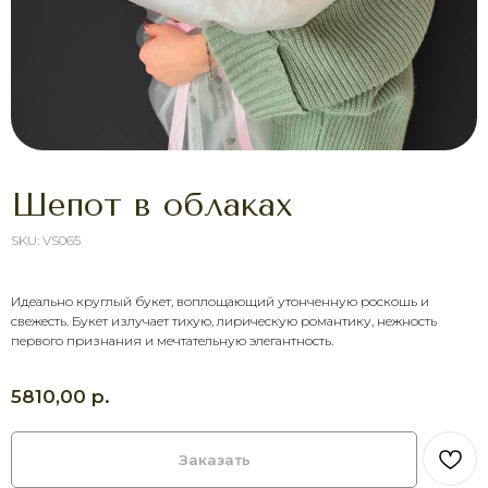
Шепот в облаках
SKU:
VS065
Идеально круглый букет, воплощающий утонченную роскошь и
ХОТИТЕ ПОРАДОВАТЬ
свежесть. Букет излучает тихую, лирическую романтику, нежность
ЧЕЛОВЕКА УЖЕ СЕГОДНЯ?
первого признания и мечтательную элегантность.
Выберите букет онлайн или просто
свяжитесь с нами — быстро подскажем,
соберём красивый букет и оформим
р.
5810,00
доставку в удобное время.
Оставить заявку
Заказать