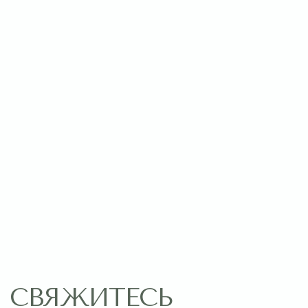
Пишите нам:
Оставить заявку
МЕНЮ
ПОМОЩЬ
Главная
Связаться с нами
Каталог
Рекомендации по уходу
1 сентября
Акции
Подписки