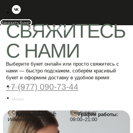
Выберите букет онлайн или просто свяжитесь с
нами — быстро подскажем, соберём красивый
букет и оформим доставку в удобное время
Заказать букет
+7 (977) 090-73-44
г. Сергиев Посад, ул.
Ежедневно:
Адрес магазина:
График работы:
Инженерная, 21
09:00–21:00
Пишите нам:
Мы в соцсетях:
Главная
/
Каталог