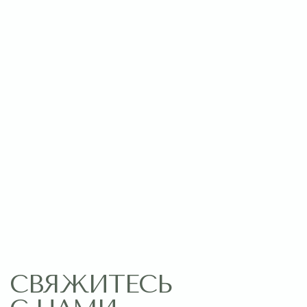
Оставить заявку
МЕНЮ
ПОМОЩЬ
Главная
Связаться с нами
Каталог
Рекомендации по уходу
1 сентября
Акции
Подписки