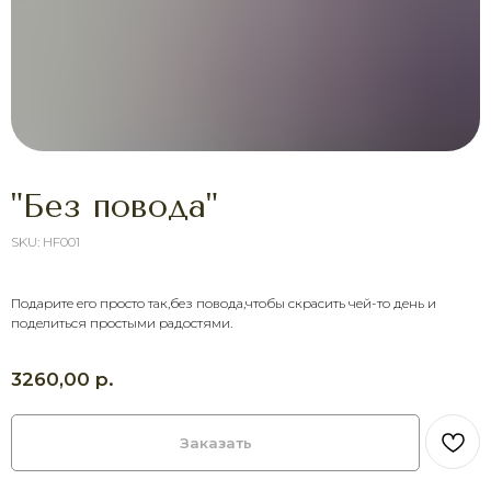
"Без повода"
SKU:
HF001
ХОТИТЕ ПОРАДОВАТЬ
Подарите его просто так,без повода,чтобы скрасить чей-то день и
ЧЕЛОВЕКА УЖЕ СЕГОДНЯ?
поделиться простыми радостями.
Выберите букет онлайн или просто
свяжитесь с нами — быстро подскажем,
соберём красивый букет и оформим
р.
3260,00
доставку в удобное время.
Оставить заявку
Заказать