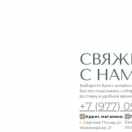
СВЯЖИТЕ
С НАМИ
Выберите букет онлайн или просто свяж
быстро подскажем, соберём красивый 
доставку в удобное время
+7 (977) 090-73
Адрес магазина:
График работ
Ежедневно:
г. Сергиев Посад, ул.
09:00–21:00
Инженерная, 21
Пишите нам:
Мы в соцсетях:
Оставить заявку