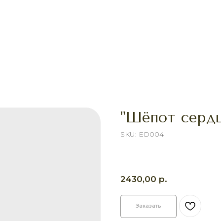
"Шёпот сердц
SKU:
ED004
р.
2430,00
Заказать