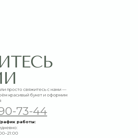
СЬ
итесь с нами —
букет и оформим
-44
ы: