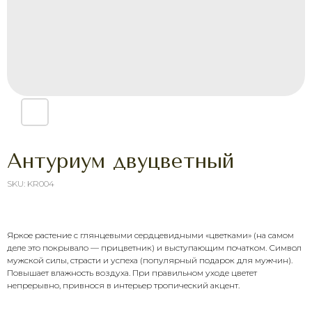
Антуриум двуцветный
SKU:
KR004
Яркое растение с глянцевыми сердцевидными «цветками» (на самом
ХОТИТЕ ПОРАДОВАТЬ
деле это покрывало — прицветник) и выступающим початком. Символ
ЧЕЛОВЕКА УЖЕ СЕГОДНЯ?
мужской силы, страсти и успеха (популярный подарок для мужчин).
Выберите букет онлайн или просто
Повышает влажность воздуха. При правильном уходе цветет
свяжитесь с нами — быстро подскажем,
непрерывно, привнося в интерьер тропический акцент.
соберём красивый букет и оформим
доставку в удобное время.