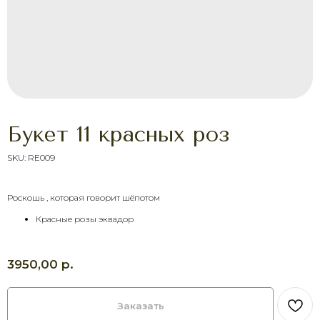
Букет 11 красных роз
SKU:
RE009
Роскошь , которая говорит шёпотом
ХОТИТЕ ПОРАДОВАТЬ
ЧЕЛОВЕКА УЖЕ СЕГОДНЯ?
Красные розы эквадор
Выберите букет онлайн или просто
свяжитесь с нами — быстро подскажем,
соберём красивый букет и оформим
р.
3950,00
доставку в удобное время.
Оставить заявку
Заказать