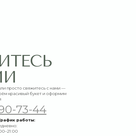
СЬ
итесь с нами —
букет и оформим
-44
ы: