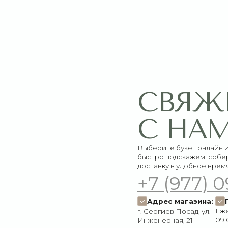
СВЯЖИТЕ
С НАМИ
Выберите букет онлайн или просто свяж
быстро подскажем, соберём красивый 
доставку в удобное время
+7 (977) 090-73
Адрес магазина:
График работ
Ежедневно:
г. Сергиев Посад, ул.
09:00–21:00
Инженерная, 21
Пишите нам:
Мы в соцсетях:
Оставить заявку