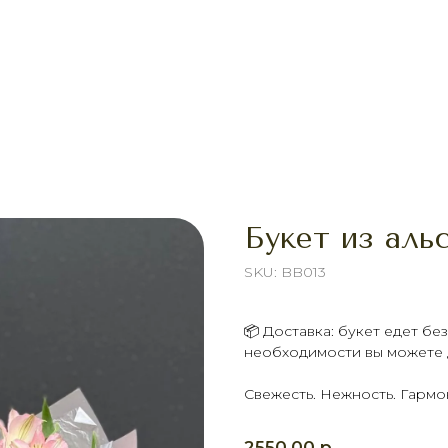
Букет из аль
SKU:
BB013
📦 Доставка: букет едет б
необходимости вы можете д
Свежесть. Нежность. Гармо
р.
2550,00