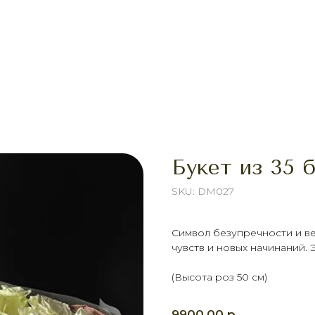
Букет из 35 
SKU:
DM027
Символ безупречности и в
чувств и новых начинаний. 
(Высота роз 50 см)
р.
9900,00