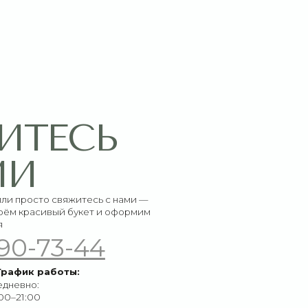
СЬ
итесь с нами —
букет и оформим
-44
ы: