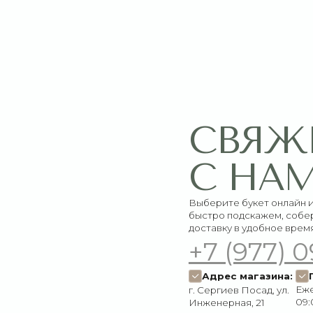
СВЯЖИТЕ
С НАМИ
Выберите букет онлайн или просто свяж
быстро подскажем, соберём красивый 
доставку в удобное время
+7 (977) 090-73
Адрес магазина:
График работ
Ежедневно:
г. Сергиев Посад, ул.
09:00–21:00
Инженерная, 21
Пишите нам:
Мы в соцсетях:
Оставить заявку