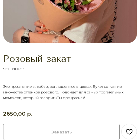
Розовый закат
SKU:
NHF031
Это признание в любви, воплощенное в цветах. Букет соткан из
ХОТИТЕ ПОРАДОВАТЬ
множества оттенков розового. Подойдет для самых трогательных
ЧЕЛОВЕКА УЖЕ СЕГОДНЯ?
моментов, который говорит «Ты прекрасна»!
Выберите букет онлайн или просто
свяжитесь с нами — быстро подскажем,
соберём красивый букет и оформим
р.
2650,00
доставку в удобное время.
Оставить заявку
Заказать