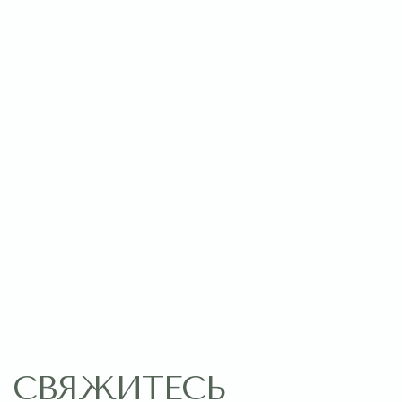
Пишите нам:
Оставить заявку
МЕНЮ
ПОМОЩЬ
Главная
Связаться с нами
Каталог
Рекомендации по уходу
1 сентября
Акции
Подписки