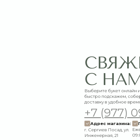
СВЯЖИТЕ
С НАМИ
Выберите букет онлайн или просто свяж
быстро подскажем, соберём красивый 
доставку в удобное время
+7 (977) 090-73
Адрес магазина:
График работ
Ежедневно:
г. Сергиев Посад, ул.
09:00–21:00
Инженерная, 21
Пишите нам:
Мы в соцсетях:
Оставить заявку