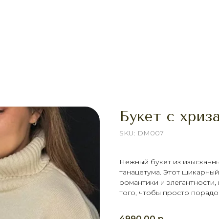
Букет с хриз
SKU:
DM007
Нежный букет из изысканн
танацетума. Этот шикарный
романтики и элегантности,
того, чтобы просто порадов
р.
4990,00