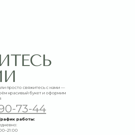
СЬ
итесь с нами —
букет и оформим
-44
ы: