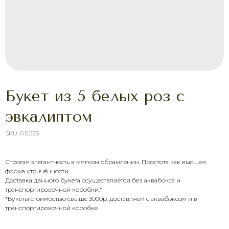
Букет из 5 белых роз с
эвкалиптом
SKU:
RE025
Строгая элегантность в мягком обрамлении. Простота как высшая
форма утончённости.
ХОТИТЕ ПОРАДОВАТЬ
Доставка данного букета осуществляется без аквабокса и
ЧЕЛОВЕКА УЖЕ СЕГОДНЯ?
транспортировочной коробки.*
Выберите букет онлайн или просто
*Букеты стоимостью свыше 3000р. доставляем с аквабоксом и в
свяжитесь с нами — быстро подскажем,
транспортировочной коробке.
соберём красивый букет и оформим
доставку в удобное время.