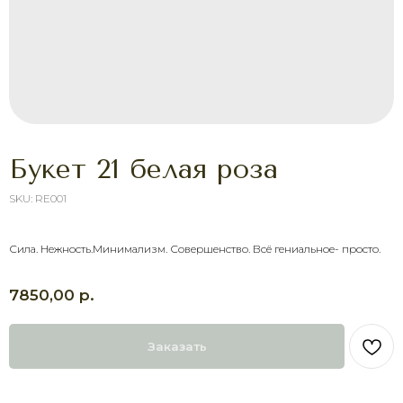
Букет 21 белая роза
SKU:
RE001
ХОТИТЕ ПОРАДОВАТЬ
ЧЕЛОВЕКА УЖЕ СЕГОДНЯ?
Сила. Нежность.Минимализм. Совершенство. Всё гениальное- просто.
Выберите букет онлайн или просто
свяжитесь с нами — быстро подскажем,
р.
7850,00
соберём красивый букет и оформим
доставку в удобное время.
Оставить заявку
Заказать