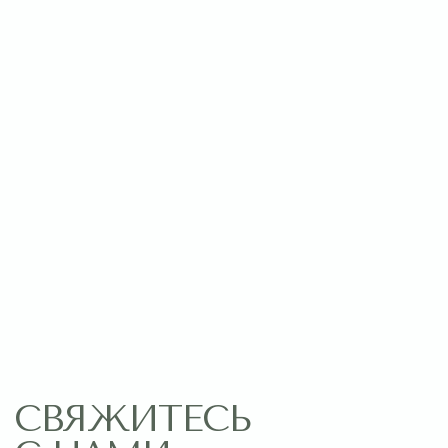
Оставить заявку
МЕНЮ
ПОМОЩЬ
Главная
Связаться с нами
Каталог
Рекомендации по уходу
1 сентября
Акции
Подписки