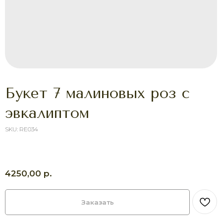
Букет 7 малиновых роз с
эвкалиптом
SKU:
RE034
ХОТИТЕ ПОРАДОВАТЬ
ЧЕЛОВЕКА УЖЕ СЕГОДНЯ?
Выберите букет онлайн или просто
свяжитесь с нами — быстро подскажем,
соберём красивый букет и оформим
р.
4250,00
доставку в удобное время.
Оставить заявку
Заказать