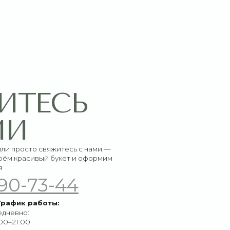
СЬ
итесь с нами —
букет и оформим
-44
ы: