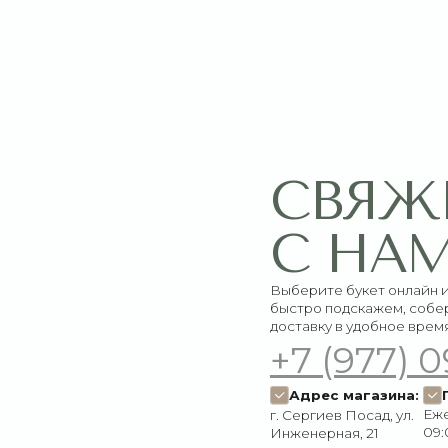
СВЯЖИТЕ
С НАМИ
Выберите букет онлайн или просто свяж
быстро подскажем, соберём красивый 
доставку в удобное время
+7 (977) 090-73
Адрес магазина:
График работ
Ежедневно:
г. Сергиев Посад, ул.
09:00–21:00
Инженерная, 21
Пишите нам:
Мы в соцсетях:
Оставить заявку