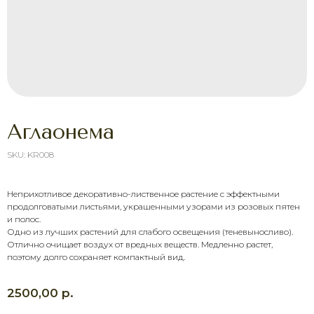
Аглаонема
SKU:
KR008
Неприхотливое декоративно-лиственное растение с эффектными
продолговатыми листьями, украшенными узорами из розовых пятен
и полос.
ХОТИТЕ ПОРАДОВАТЬ
Одно из лучших растений для слабого освещения (теневыносливо).
ЧЕЛОВЕКА УЖЕ СЕГОДНЯ?
Отлично очищает воздух от вредных веществ. Медленно растет,
Выберите букет онлайн или просто
поэтому долго сохраняет компактный вид.
свяжитесь с нами — быстро подскажем,
соберём красивый букет и оформим
доставку в удобное время.
р.
2500,00
Оставить заявку