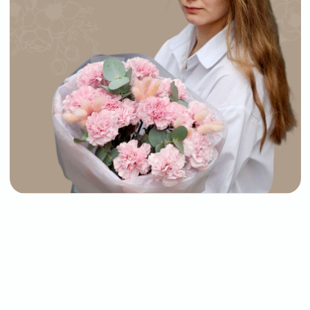
СВЯЖИТЕСЬ
С НАМИ
Выберите букет онлайн или просто
свяжитесь с нами — быстро подскажем,
соберём красивый букет и оформим
доставку в удобное время
+7 (977) 090-73-44
Адрес магазина:
График работы:
г. Сергиев Посад,
Ежедневно:
ул. Инженерная, 21
09:00–21:00
Мы в соцсетях: