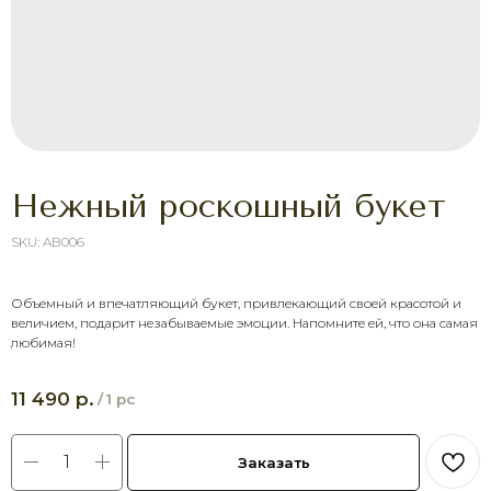
Нежный роскошный букет
SKU:
AB006
Объемный и впечатляющий букет, привлекающий своей красотой и
ХОТИТЕ ПОРАДОВАТЬ
величием, подарит незабываемые эмоции. Напомните ей, что она самая
ЧЕЛОВЕКА УЖЕ СЕГОДНЯ?
любимая!
Выберите букет онлайн или просто
свяжитесь с нами — быстро подскажем,
соберём красивый букет и оформим
р.
11 490
/
1 pc
доставку в удобное время.
Оставить заявку
Заказать