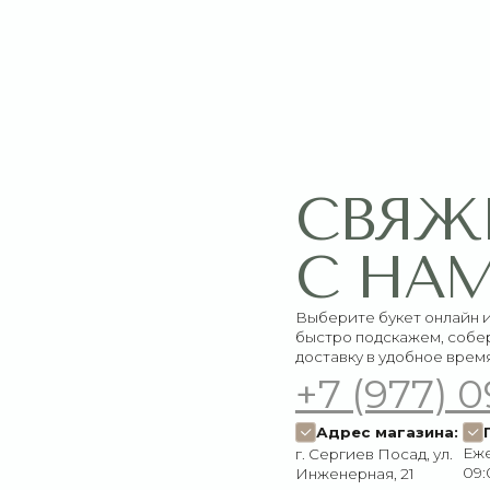
СВЯЖИТЕ
С НАМИ
Выберите букет онлайн или просто свяж
быстро подскажем, соберём красивый 
доставку в удобное время
+7 (977) 090-73
Адрес магазина:
График работ
Ежедневно:
г. Сергиев Посад, ул.
09:00–21:00
Инженерная, 21
Пишите нам:
Мы в соцсетях:
Оставить заявку