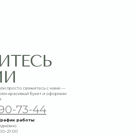
СЬ
итесь с нами —
букет и оформим
-44
ы: