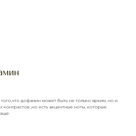
амин
 того,что дофамин может быть не только ярким, но и
х контрастов ,но есть акцентные ноты, которые
чаще.