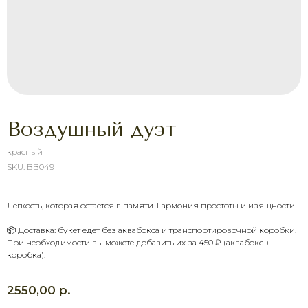
Воздушный дуэт
красный
SKU:
BB049
Лёгкость, которая остаётся в памяти. Гармония простоты и изящности.
ХОТИТЕ ПОРАДОВАТЬ
📦 Доставка: букет едет без аквабокса и транспортировочной коробки.
ЧЕЛОВЕКА УЖЕ СЕГОДНЯ?
При необходимости вы можете добавить их за 450 ₽ (аквабокс +
Выберите букет онлайн или просто
коробка).
свяжитесь с нами — быстро подскажем,
соберём красивый букет и оформим
доставку в удобное время.
р.
2550,00
Оставить заявку