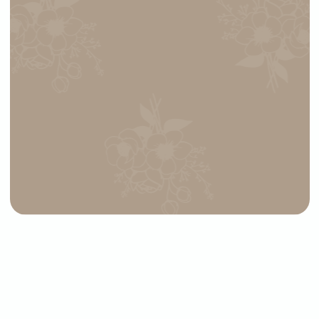
СВЯЖИТЕСЬ
С НАМИ
Выберите букет онлайн или просто
свяжитесь с нами — быстро подскажем,
соберём красивый букет и оформим
доставку в удобное время
+7 (977) 090-73-44
Адрес магазина:
График работы:
г. Сергиев Посад,
Ежедневно:
ул. Инженерная, 21
09:00–21:00