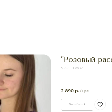
"Розовый рас
SKU:
ED007
р.
2 890
/
1 pc
Out of stock