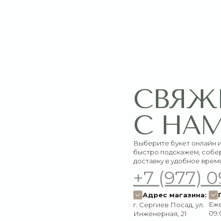
СВЯЖИТЕ
С НАМИ
Выберите букет онлайн или просто свяж
быстро подскажем, соберём красивый 
доставку в удобное время
+7 (977) 090-73
Адрес магазина:
График работ
Ежедневно:
г. Сергиев Посад, ул.
09:00–21:00
Инженерная, 21
Пишите нам:
Мы в соцсетях:
Оставить заявку