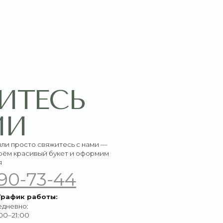
СЬ
итесь с нами —
букет и оформим
-44
ы: