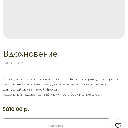
Вдохновение
SKU:
NHF029
Этот букет соткан из оттенков рассвета. Розовые французские розы и
ХОТИТЕ ПОРАДОВАТЬ
персиковые кустовые розы дополнены изящной эустомой и
ЧЕЛОВЕКА УЖЕ СЕГОДНЯ?
фактурной хризантемой Ньютон.
Идеальный подарок для тёплых чувств без лишних слов.
Выберите букет онлайн или просто
свяжитесь с нами — быстро подскажем,
соберём красивый букет и оформим
р.
5810,00
доставку в удобное время.
Оставить заявку
Заказать