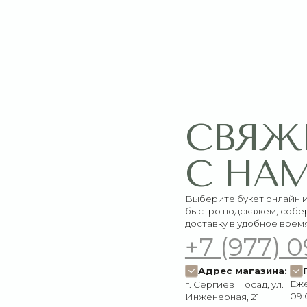
СВЯЖИТЕ
С НАМИ
Выберите букет онлайн или просто свяж
быстро подскажем, соберём красивый 
доставку в удобное время
+7 (977) 090-73
Адрес магазина:
График работ
Ежедневно:
г. Сергиев Посад, ул.
09:00–21:00
Инженерная, 21
Пишите нам:
Мы в соцсетях:
Оставить заявку