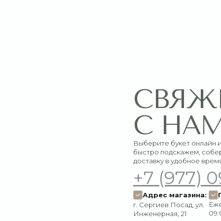
СВЯЖИТЕ
С НАМИ
Выберите букет онлайн или просто свяж
быстро подскажем, соберём красивый 
доставку в удобное время
+7 (977) 090-73
Адрес магазина:
График работ
Ежедневно:
г. Сергиев Посад, ул.
09:00–21:00
Инженерная, 21
Пишите нам:
Мы в соцсетях:
Оставить заявку