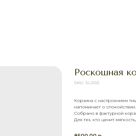
Роскошная к
SKU:
SL002
Корзина с настроением тиш
напоминает о спокойствии.
Собрано в фактурной корз
Для тех, кто ценит мягкост
р.
8500,00