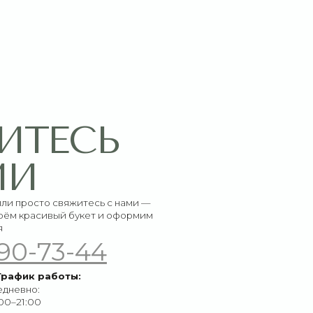
СЬ
итесь с нами —
букет и оформим
-44
ы: