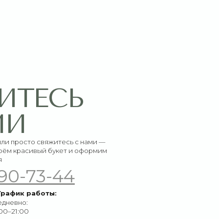
СЬ
итесь с нами —
букет и оформим
-44
ы: