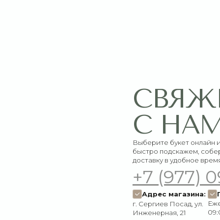
СВЯЖИТЕ
С НАМИ
Выберите букет онлайн или просто свяж
быстро подскажем, соберём красивый 
доставку в удобное время
+7 (977) 090-73
Адрес магазина:
График работ
Ежедневно:
г. Сергиев Посад, ул.
09:00–21:00
Инженерная, 21
Пишите нам:
Мы в соцсетях:
Оставить заявку