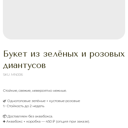
Букет из зелёных и розовых
диантусов
SKU:
MN006
Стойкие, свежие, невероятно нежные.
🌿 Одноголовые зелёные + кустовые розовые
ХОТИТЕ ПОРАДОВАТЬ
✨ Стойкость до 2 недель
ЧЕЛОВЕКА УЖЕ СЕГОДНЯ?
Выберите букет онлайн или просто
📦 Доставляем без аквабокса.
свяжитесь с нами — быстро подскажем,
➕ Аквабокс + коробка — 450 ₽ (опция при заказе).
соберём красивый букет и оформим