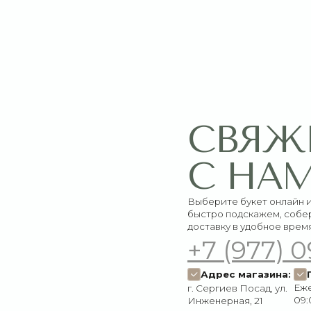
СВЯЖИТЕ
С НАМИ
Выберите букет онлайн или просто свяж
быстро подскажем, соберём красивый 
доставку в удобное время
+7 (977) 090-73
Адрес магазина:
График работ
Ежедневно:
г. Сергиев Посад, ул.
09:00–21:00
Инженерная, 21
Пишите нам:
Мы в соцсетях:
Оставить заявку