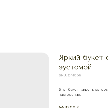
Яркий букет 
эустомой
SKU:
DM006
Этот букет - акцент, кото
настроение.
р.
5410,00