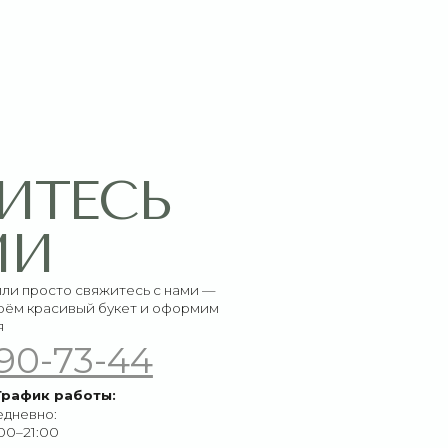
СЬ
итесь с нами —
букет и оформим
-44
ы: