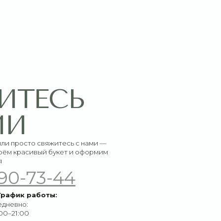
СЬ
итесь с нами —
букет и оформим
-44
ы: