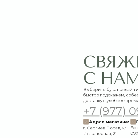
СВЯЖИТЕ
С НАМИ
Выберите букет онлайн или просто свяж
быстро подскажем, соберём красивый 
доставку в удобное время
+7 (977) 090-73
Адрес магазина:
График работ
Ежедневно:
г. Сергиев Посад, ул.
09:00–21:00
Инженерная, 21
Пишите нам:
Мы в соцсетях:
Оставить заявку