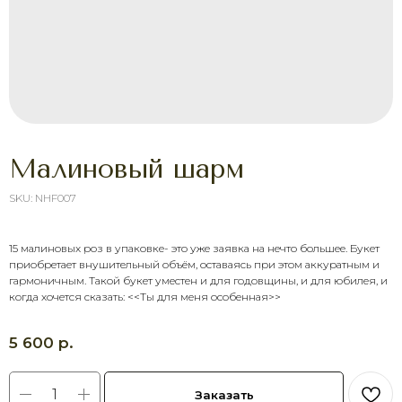
Малиновый шарм
SKU:
NHF007
15 малиновых роз в упаковке- это уже заявка на нечто большее. Букет
ХОТИТЕ ПОРАДОВАТЬ
приобретает внушительный объём, оставаясь при этом аккуратным и
ЧЕЛОВЕКА УЖЕ СЕГОДНЯ?
гармоничным. Такой букет уместен и для годовщины, и для юбилея, и
когда хочется сказать: <<Ты для меня особенная>>
Выберите букет онлайн или просто
свяжитесь с нами — быстро подскажем,
соберём красивый букет и оформим
р.
5 600
доставку в удобное время.
Оставить заявку
Заказать