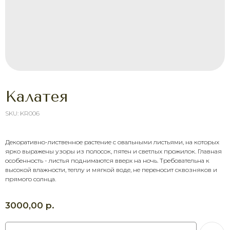
Калатея
SKU:
KR006
Декоративно-лиственное растение с овальными листьями, на которых
ярко выражены узоры из полосок, пятен и светлых прожилок. Главная
ХОТИТЕ ПОРАДОВАТЬ
особенность - листья поднимаются вверх на ночь. Требовательна к
ЧЕЛОВЕКА УЖЕ СЕГОДНЯ?
высокой влажности, теплу и мягкой воде, не переносит сквозняков и
Выберите букет онлайн или просто
прямого солнца.
свяжитесь с нами — быстро подскажем,
соберём красивый букет и оформим
доставку в удобное время.
р.
3000,00
Оставить заявку