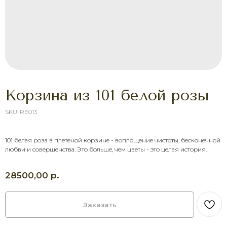
Корзина из 101 белой розы
SKU:
RE013
ХОТИТЕ ПОРАДОВАТЬ
101 белая роза в плетеной корзине - воплощение чистоты, бесконечной
ЧЕЛОВЕКА УЖЕ СЕГОДНЯ?
любви и совершенства. Это больше, чем цветы - это целая история.
Выберите букет онлайн или просто
свяжитесь с нами — быстро подскажем,
соберём красивый букет и оформим
р.
28500,00
доставку в удобное время.
Оставить заявку
Заказать