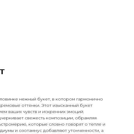
т
ловинке нежный букет, в котором гармонично
ремовые оттенки. Этот изысканный букет
ем ваших чувств и искренних эмоций.
дчеркивает свежесть композиции, обрамляя
ьстромерию, которые словно говорят о тепле и
диумы и озотамнус добавляют утонченности, а