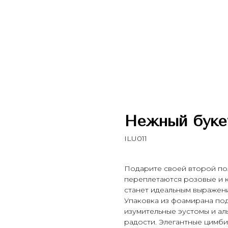
Нежный буке
ILU011
Подарите своей второй по
переплетаются розовые и к
станет идеальным выражени
Упаковка из фоамирана по
изумительные эустомы и ал
радости. Элегантные цимби