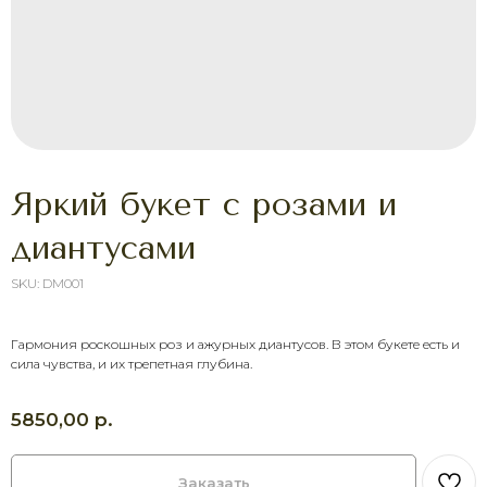
Яркий букет с розами и
диантусами
SKU:
DM001
ХОТИТЕ ПОРАДОВАТЬ
ЧЕЛОВЕКА УЖЕ СЕГОДНЯ?
Гармония роскошных роз и ажурных диантусов. В этом букете есть и
сила чувства, и их трепетная глубина.
Выберите букет онлайн или просто
свяжитесь с нами — быстро подскажем,
соберём красивый букет и оформим
р.
5850,00
доставку в удобное время.
Оставить заявку
Заказать