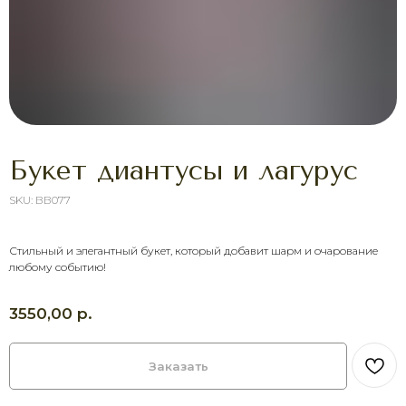
Букет диантусы и лагурус
SKU:
ВВ077
ХОТИТЕ ПОРАДОВАТЬ
Стильный и элегантный букет, который добавит шарм и очарование
ЧЕЛОВЕКА УЖЕ СЕГОДНЯ?
любому событию!
Выберите букет онлайн или просто
свяжитесь с нами — быстро подскажем,
соберём красивый букет и оформим
р.
3550,00
доставку в удобное время.
Оставить заявку
Заказать