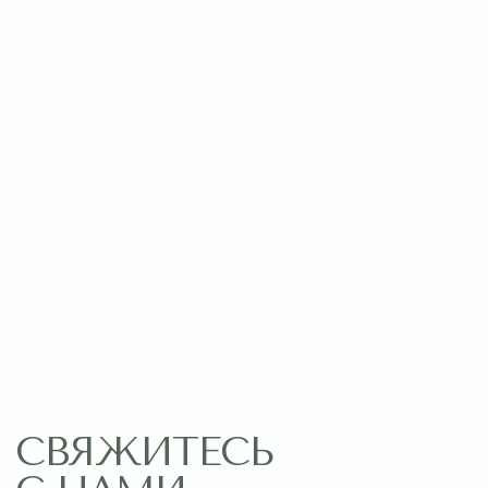
Оставить заявку
МЕНЮ
ПОМОЩЬ
Главная
Связаться с нами
Каталог
Рекомендации по уходу
1 сентября
Акции
Подписки