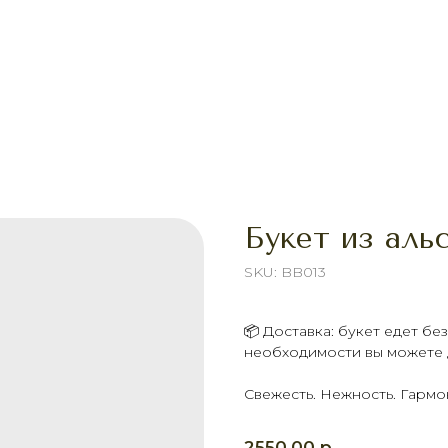
Букет из аль
SKU:
BB013
📦 Доставка: букет едет б
необходимости вы можете д
Свежесть. Нежность. Гармо
р.
2550,00