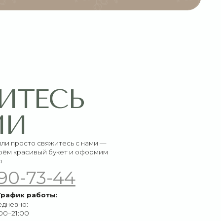
СЬ
итесь с нами —
букет и оформим
-44
ы: