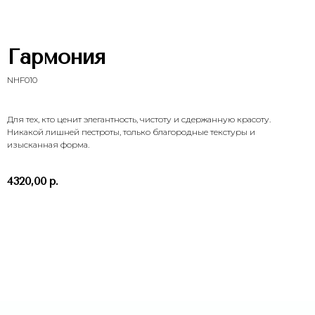
Гармония
NHF010
Для тех, кто ценит элегантность, чистоту и сдержанную красоту.
Никакой лишней пестроты, только благородные текстуры и
ХОТИТЕ ПОРАДОВАТЬ
изысканная форма.
ЧЕЛОВЕКА УЖЕ СЕГОДНЯ?
Выберите букет онлайн или просто
4320,00
р.
свяжитесь с нами — быстро подскажем,
соберём красивый букет и оформим
доставку в удобное время.
Заказать
Оставить заявку