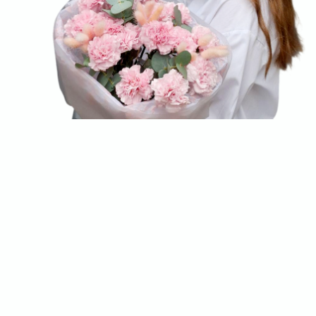
СВЯЖИТЕСЬ
С НАМИ
Выберите букет онлайн или просто
свяжитесь с нами — быстро подскажем,
соберём красивый букет и оформим
доставку в удобное время
+7 (977) 090-73-44
Адрес магазина:
График работы:
г. Сергиев Посад,
Ежедневно:
ул. Инженерная, 21
09:00–21:00
Мы в соцсетях:
Пишите нам:
Оставить заявку