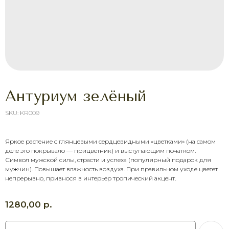
Антуриум зелёный
SKU:
KR009
Яркое растение с глянцевыми сердцевидными «цветками» (на самом
деле это покрывало — прицветник) и выступающим початком.
ХОТИТЕ ПОРАДОВАТЬ
Символ мужской силы, страсти и успеха (популярный подарок для
ЧЕЛОВЕКА УЖЕ СЕГОДНЯ?
мужчин). Повышает влажность воздуха. При правильном уходе цветет
Выберите букет онлайн или просто
непрерывно, привнося в интерьер тропический акцент.
свяжитесь с нами — быстро подскажем,
соберём красивый букет и оформим
доставку в удобное время.
р.
1280,00
Оставить заявку