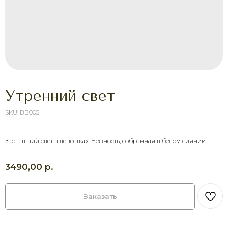
Утренний свет
SKU:
BB005
ХОТИТЕ ПОРАДОВАТЬ
ЧЕЛОВЕКА УЖЕ СЕГОДНЯ?
Застывший свет в лепестках. Нежность, собранная в белом сиянии.
Выберите букет онлайн или просто
свяжитесь с нами — быстро подскажем,
р.
3490,00
соберём красивый букет и оформим
доставку в удобное время.
Оставить заявку
Заказать