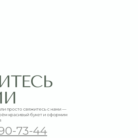
СЬ
итесь с нами —
букет и оформим
-44
ы: