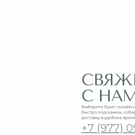
СВЯЖИТЕ
С НАМИ
Выберите букет онлайн или просто свяж
быстро подскажем, соберём красивый 
доставку в удобное время
+7 (977) 090-73
Адрес магазина:
График работ
Ежедневно:
г. Сергиев Посад, ул.
09:00–21:00
Инженерная, 21
Пишите нам:
Мы в соцсетях:
Оставить заявку