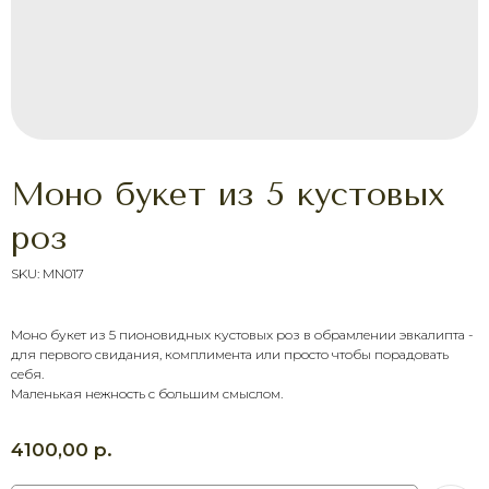
Моно букет из 5 кустовых
роз
SKU:
MN017
Моно букет из 5 пионовидных кустовых роз в обрамлении эвкалипта -
ХОТИТЕ ПОРАДОВАТЬ
для первого свидания, комплимента или просто чтобы порадовать
ЧЕЛОВЕКА УЖЕ СЕГОДНЯ?
себя.
Выберите букет онлайн или просто
Маленькая нежность с большим смыслом.
свяжитесь с нами — быстро подскажем,
соберём красивый букет и оформим
доставку в удобное время.
р.
4100,00
Оставить заявку